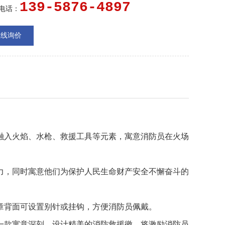
意他们为保护人民生命财产安全不懈奋斗的精神。最
139-5876-4897
电话：
制作工艺要精湛，采用高品质材料，确保徽章耐用、不
色。徽章背面可设置别针或挂钩，方便消防...
在线询价
融入火焰、水枪、救援工具等元素，寓意消防员在火场
力，同时寓意他们为保护人民生命财产安全不懈奋斗的
章背面可设置别针或挂钩，方便消防员佩戴。
一款寓意深刻、设计精美的消防救援徽，将激励消防员