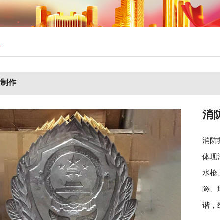
>
徽制作
消
消防
体现
水枪
险、
谐，