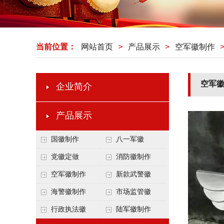
当前位置：
网站首页
>
产品展示
>
空军徽制作
空军
企业简介
产品展示
国徽制作
八一军徽
党徽定做
消防徽制作
空军徽制作
新款武警徽
海警徽制作
市场监管徽
行政执法徽
陆军徽制作