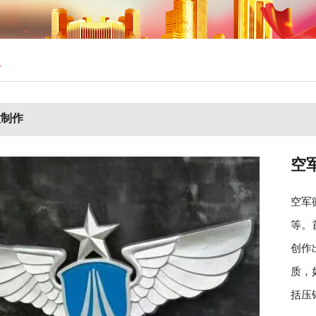
>
徽制作
空
空军
等。
创作
质，
括压